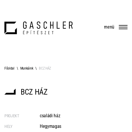
menü
Főoldal
Munkáink
BCZ HÁZ
BCZ HÁZ
családi ház
PROJEKT
Hegymagas
HELY