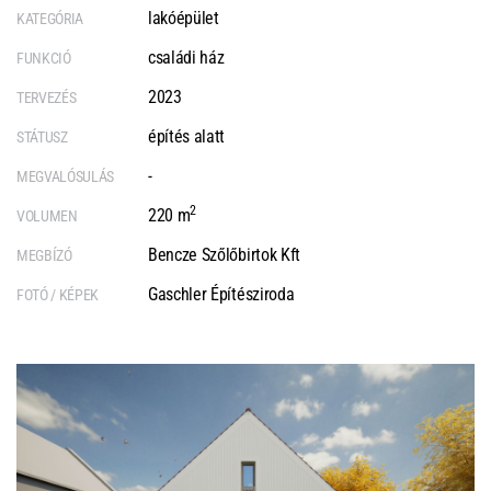
lakóépület
KATEGÓRIA
családi ház
FUNKCIÓ
2023
TERVEZÉS
építés alatt
STÁTUSZ
-
MEGVALÓSULÁS
2
220 m
VOLUMEN
Bencze Szőlőbirtok Kft
MEGBÍZÓ
Gaschler Építésziroda
FOTÓ / KÉPEK