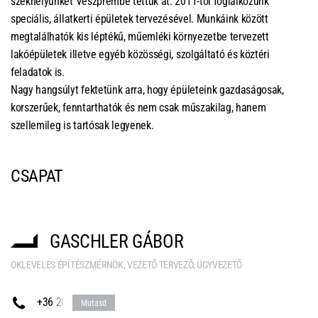
székhelyünket Veszprémbe tettük át. 2011-től foglalkozunk
speciális, állatkerti épületek tervezésével. Munkáink között
megtalálhatók kis léptékű, műemléki környezetbe tervezett
lakóépületek illetve egyéb közösségi, szolgáltató és köztéri
feladatok is.
Nagy hangsúlyt fektetünk arra, hogy épületeink gazdaságosak,
korszerűek, fenntarthatók és nem csak műszakilag, hanem
szellemileg is tartósak legyenek.
CSAPAT
GASCHLER GÁBOR
OKLEVELES ÉPÍTÉSZMÉRNÖK, VEZETŐ TERVEZŐ, ÜGYVEZETŐ
+36 20
Mutasd