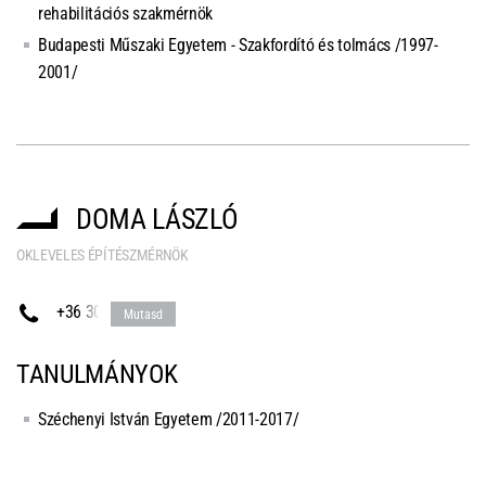
rehabilitációs szakmérnök
Budapesti Műszaki Egyetem - Szakfordító és tolmács /1997-
2001/
DOMA LÁSZLÓ
OKLEVELES ÉPÍTÉSZMÉRNÖK
+36 30
Mutasd
TANULMÁNYOK
Széchenyi István Egyetem /2011-2017/