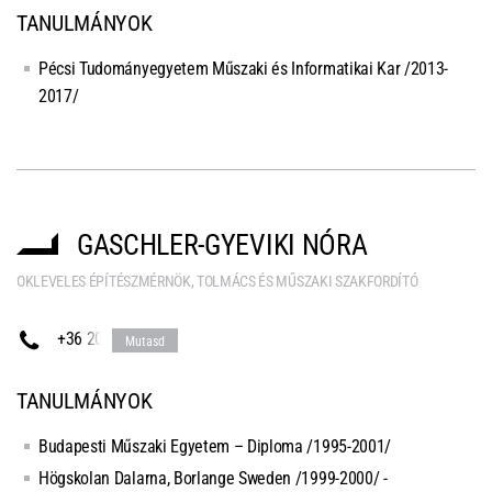
TANULMÁNYOK
Pécsi Tudományegyetem Műszaki és Informatikai Kar /2013-
2017/
GASCHLER-GYEVIKI NÓRA
OKLEVELES ÉPÍTÉSZMÉRNÖK, TOLMÁCS ÉS MŰSZAKI SZAKFORDÍTÓ
+36 20
Mutasd
TANULMÁNYOK
Budapesti Műszaki Egyetem – Diploma /1995-2001/
Högskolan Dalarna, Borlange Sweden /1999-2000/ -