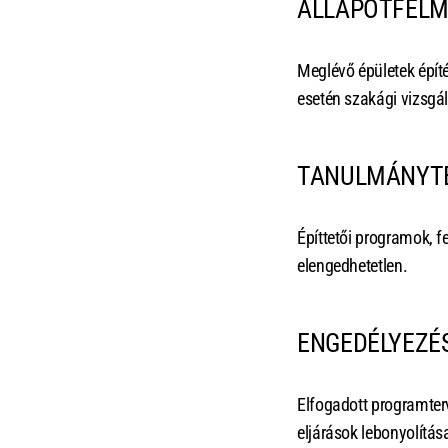
ÁLLAPOTFELM
Meglévő épületek épít
esetén szakági vizsgá
TANULMÁNYTER
Építtetői programok, f
elengedhetetlen.
ENGEDÉLYEZÉS
Elfogadott programterv
eljárások lebonyolítás