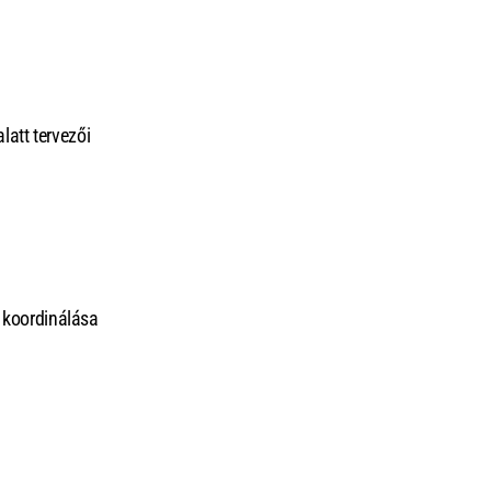
latt tervezői
s koordinálása