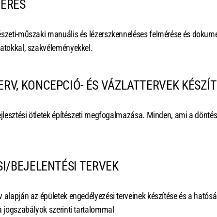
ÉRÉS
észeti-műszaki manuális és lézerszkenneléses felmérése és dokum
latokkal, szakvéleményekkel.
V, KONCEPCIÓ- ÉS VÁZLATTERVEK KÉSZÍ
ejlesztési ötletek építészeti megfogalmazása. Minden, ami a döntés
I/BEJELENTÉSI TERVEK
 alapján az épületek engedélyezési terveinek készítése és a hatós
a jogszabályok szerinti tartalommal