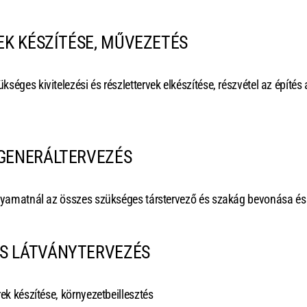
VEK KÉSZÍTÉSE, MŰVEZETÉS
éges kivitelezési és részlettervek elkészítése, részvétel az építés a
 GENERÁLTERVEZÉS
olyamatnál az összes szükséges társtervező és szakág bevonása é
S LÁTVÁNYTERVEZÉS
rek készítése, környezetbeillesztés