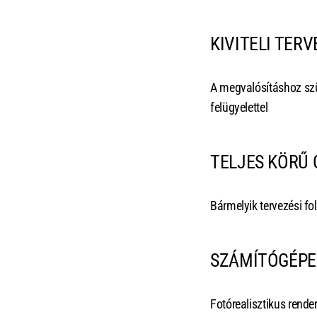
KIVITELI TER
A megvalósításhoz szüks
felügyelettel
TELJES KÖRŰ
Bármelyik tervezési f
SZÁMÍTÓGÉPE
Fotórealisztikus rende