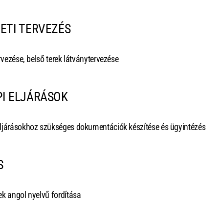
ETI TERVEZÉS
rvezése, belső terek látványtervezése
PI ELJÁRÁSOK
ljárásokhoz szükséges dokumentációk készítése és ügyintézés
S
ek angol nyelvű fordítása