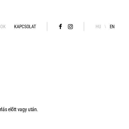
SOK
KAPCSOLAT
HU
EN
lás előtt vagy után.