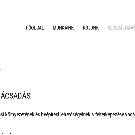
FŐOLDAL
MUNKÁINK
RÓLUNK
SZOLGÁLTATÁ
K
NÁCSADÁS
i környezetének és beépítési lehetőségeinek a feltérképezése vásár