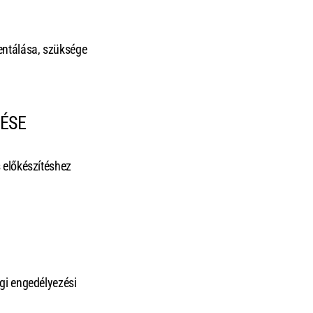
entálása, szüksége
TÉSE
 előkészítéshez
ági engedélyezési