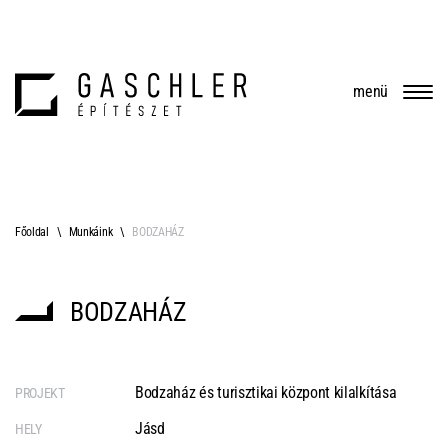
menü
Főoldal
Munkáink
BODZAHÁZ
BODZAHÁZ
Bodzaház és turisztikai központ kilalkítása
PROJEKT
Jásd
HELY