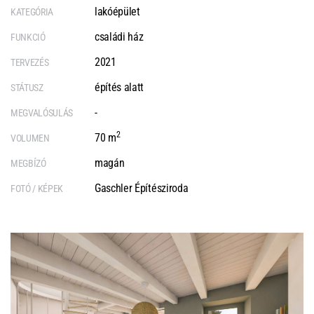
lakóépület
KATEGÓRIA
családi ház
FUNKCIÓ
2021
TERVEZÉS
építés alatt
STÁTUSZ
-
MEGVALÓSULÁS
2
70 m
VOLUMEN
magán
MEGBÍZÓ
Gaschler Építésziroda
FOTÓ / KÉPEK