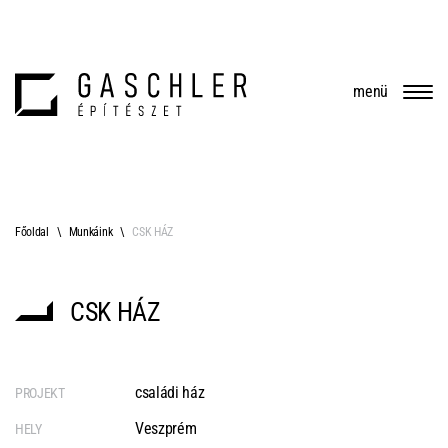
menü
Főoldal
Munkáink
CSK HÁZ
CSK HÁZ
családi ház
PROJEKT
Veszprém
HELY