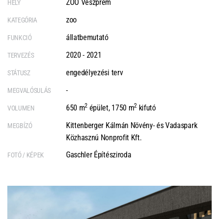
ZOO Veszprém
HELY
zoo
KATEGÓRIA
állatbemutató
FUNKCIÓ
2020 - 2021
TERVEZÉS
engedélyezési terv
STÁTUSZ
-
MEGVALÓSULÁS
2
2
650 m
épület, 1750 m
kifutó
VOLUMEN
Kittenberger Kálmán Növény- és Vadaspark
MEGBÍZÓ
Közhasznú Nonprofit Kft.
Gaschler Építésziroda
FOTÓ / KÉPEK