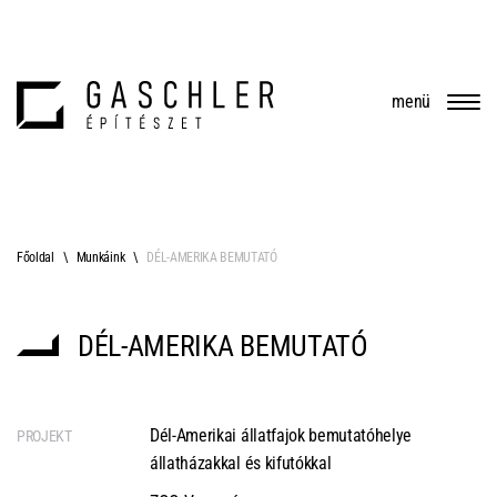
menü
Főoldal
Munkáink
DÉL-AMERIKA BEMUTATÓ
DÉL-AMERIKA BEMUTATÓ
Dél-Amerikai állatfajok bemutatóhelye
PROJEKT
állatházakkal és kifutókkal