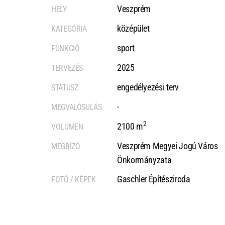
Veszprém
HELY
középület
KATEGÓRIA
sport
FUNKCIÓ
2025
TERVEZÉS
engedélyezési terv
STÁTUSZ
-
MEGVALÓSULÁS
2
2100 m
VOLUMEN
Veszprém Megyei Jogú Város
MEGBÍZÓ
Önkormányzata
Gaschler Építésziroda
FOTÓ / KÉPEK