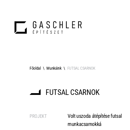
Főoldal
Munkáink
FUTSAL CSARNOK
FUTSAL CSARNOK
Volt uszoda átépítése futsal
PROJEKT
munkacsarnokká