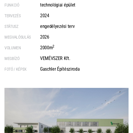
technológiai épület
FUNKCIÓ
2024
TERVEZÉS
engedélyezési terv
STÁTUSZ
2026
MEGVALÓSULÁS
2
2000m
VOLUMEN
VEMÉVSZER Kft.
MEGBÍZÓ
Gaschler Építésziroda
FOTÓ / KÉPEK