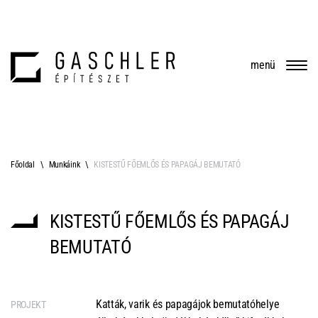
menü
Főoldal
Munkáink
KISTESTŰ FŐEMLŐS ÉS PAPAGÁJ BEMUTATÓ
KISTESTŰ FŐEMLŐS ÉS PAPAGÁJ
BEMUTATÓ
Katták, varik és papagájok bemutatóhelye
PROJEKT