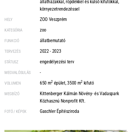
állatházakkal, röpdékkel és külső kifutókkal,
környezetrendezéssel
ZOO Veszprém
HELY
zoo
KATEGÓRIA
állatbemutató
FUNKCIÓ
2022 - 2023
TERVEZÉS
engedélyezési terv
STÁTUSZ
-
MEGVALÓSULÁS
2
2
650 m
épület, 3500 m
kifutó
VOLUMEN
Kittenberger Kálmán Növény- és Vadaspark
MEGBÍZÓ
Közhasznú Nonprofit Kft.
Gaschler Építésziroda
FOTÓ / KÉPEK