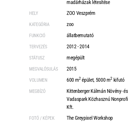
madárházak létesítése
ZOO Veszprém
HELY
zoo
KATEGÓRIA
állatbemutató
FUNKCIÓ
2012 - 2014
TERVEZÉS
megépült
STÁTUSZ
2015
MEGVALÓSULÁS
2
2
600 m
épület, 5000 m
kifutó
VOLUMEN
Kittenberger Kálmán Növény- és
MEGBÍZÓ
Vadaspark Közhasznú Nonprofi
Kft.
The Greypixel Workshop
FOTÓ / KÉPEK