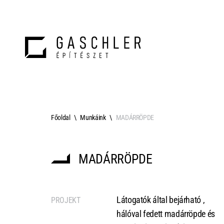
Főoldal
Munkáink
MADÁRRÖPDE
MADÁRRÖPDE
Látogatók által bejárható ,
PROJEKT
hálóval fedett madárröpde és