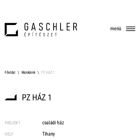
menü
Főoldal
Munkáink
PZ HÁZ 1
PZ HÁZ 1
családi ház
PROJEKT
Tihany
HELY