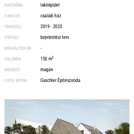
lakóépület
KATEGÓRIA
családi ház
FUNKCIÓ
2019 - 2020
TERVEZÉS
bejelentési terv
STÁTUSZ
-
MEGVALÓSULÁS
2
150 m
VOLUMEN
magán
MEGBÍZÓ
Gaschler Építésziroda
FOTÓ / KÉPEK