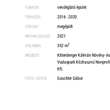
vendéglátó épület
FUNKCIÓ
2016 - 2020
TERVEZÉS
megépült
STÁTUSZ
2021
MEGVALÓSULÁS
2
352 m
VOLUMEN
Kittenberger Kálmán Növény- és
MEGBÍZÓ
Vadaspark Közhasznú Nonprofi
Kft.
Gaschler Gábor
FOTÓ / KÉPEK