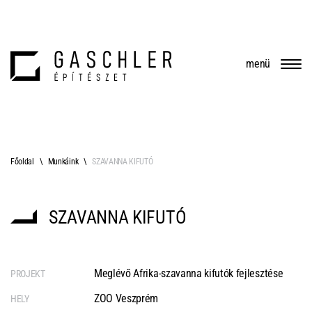
menü
Főoldal
Munkáink
SZAVANNA KIFUTÓ
SZAVANNA KIFUTÓ
Meglévő Afrika-szavanna kifutók fejlesztése
PROJEKT
ZOO Veszprém
HELY