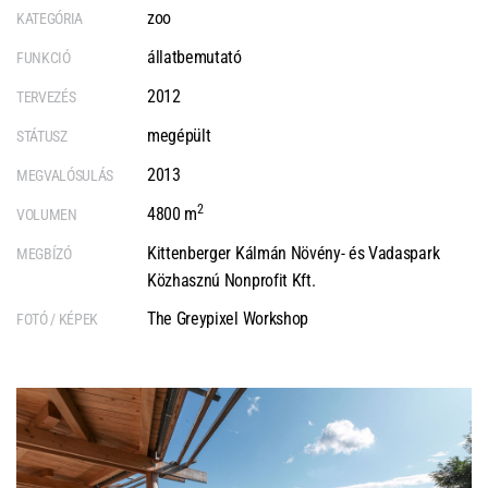
zoo
KATEGÓRIA
állatbemutató
FUNKCIÓ
2012
TERVEZÉS
megépült
STÁTUSZ
2013
MEGVALÓSULÁS
2
4800 m
VOLUMEN
Kittenberger Kálmán Növény- és Vadaspark
MEGBÍZÓ
Közhasznú Nonprofit Kft.
The Greypixel Workshop
FOTÓ / KÉPEK