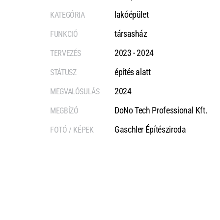
lakóépület
KATEGÓRIA
társasház
FUNKCIÓ
2023 - 2024
TERVEZÉS
építés alatt
STÁTUSZ
2024
MEGVALÓSULÁS
DoNo Tech Professional Kft.
MEGBÍZÓ
Gaschler Építésziroda
FOTÓ / KÉPEK